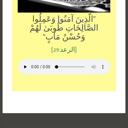
”الَّذِينَ آمَنُوا وَعَمِلُوا
الصَّالِحَاتِ طُوبَىٰ لَهُمْ
وَحُسْنُ مَآبٍ“
[الرعد:29]