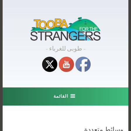
Skip
to
content
طوبى للغرباء
القائمة
وسائط متعددة