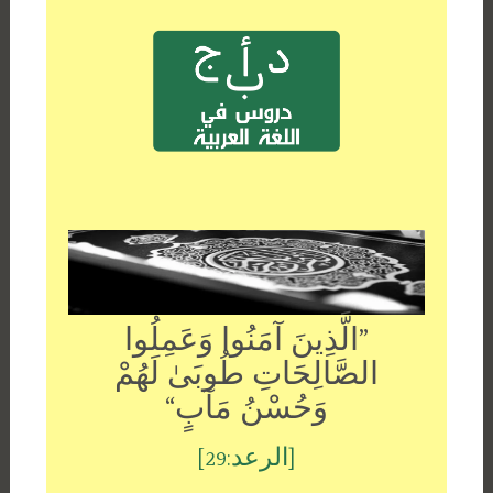
”الَّذِينَ آمَنُوا وَعَمِلُوا
الصَّالِحَاتِ طُوبَىٰ لَهُمْ
وَحُسْنُ مَآبٍ“
[الرعد:29]