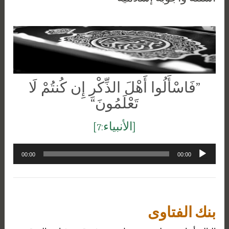
”فَاسْأَلُوا أَهْلَ الذِّكْرِ إِن كُنتُمْ لَا
تَعْلَمُونَ“
[الأنبياء:7]
مشغل
00:00
00:00
الصوت
بنك الفتاوى